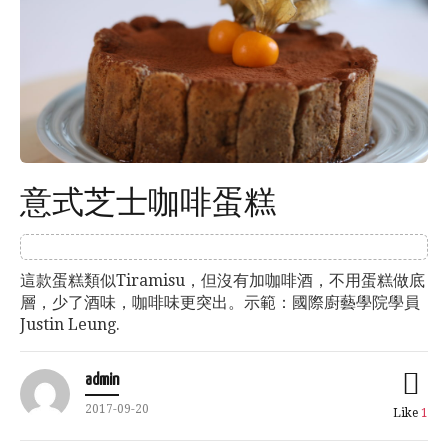
意式芝士咖啡蛋糕
這款蛋糕類似Tiramisu，但沒有加咖啡酒，不用蛋糕做底
層，少了酒味，咖啡味更突出。示範：國際廚藝學院學員
Justin Leung.
admin
2017-09-20
Like
1